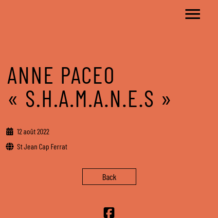
ANNE PACEO
« S.H.A.M.A.N.E.S »
12 août 2022
St Jean Cap Ferrat
Back